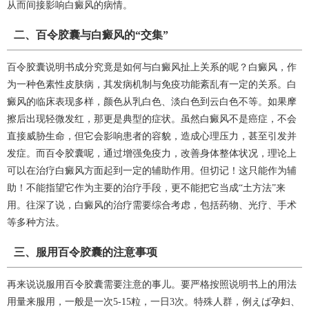
从而间接影响白癜风的病情。
二、百令胶囊与白癜风的“交集”
百令胶囊说明书成分究竟是如何与白癜风扯上关系的呢？白癜风，作
为一种色素性皮肤病，其发病机制与免疫功能紊乱有一定的关系。白
癜风的临床表现多样，颜色从乳白色、淡白色到云白色不等。如果摩
擦后出现轻微发红，那更是典型的症状。虽然白癜风不是癌症，不会
直接威胁生命，但它会影响患者的容貌，造成心理压力，甚至引发并
发症。而百令胶囊呢，通过增强免疫力，改善身体整体状况，理论上
可以在治疗白癜风方面起到一定的辅助作用。但切记！这只能作为辅
助！不能指望它作为主要的治疗手段，更不能把它当成“土方法”来
用。往深了说，白癜风的治疗需要综合考虑，包括药物、光疗、手术
等多种方法。
三、服用百令胶囊的注意事项
再来说说服用百令胶囊需要注意的事儿。要严格按照说明书上的用法
用量来服用，一般是一次5-15粒，一日3次。特殊人群，例えば孕妇、