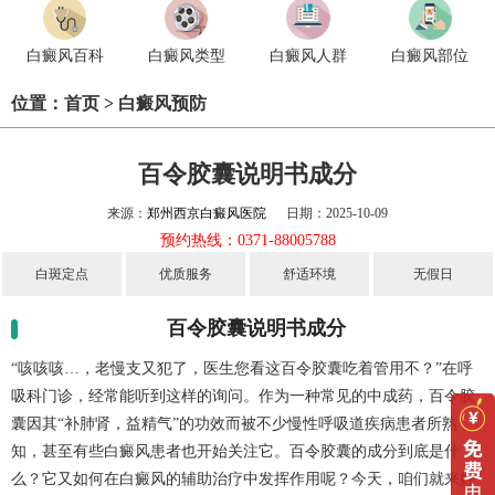
白癜风百科
白癜风类型
白癜风人群
白癜风部位
位置：
首页
>
白癜风预防
百令胶囊说明书成分
来源：
郑州西京白癜风医院
日期：2025-10-09
预约热线：0371-88005788
白斑定点
优质服务
舒适环境
无假日
百令胶囊说明书成分
“咳咳咳…，老慢支又犯了，医生您看这百令胶囊吃着管用不？”在呼
吸科门诊，经常能听到这样的询问。作为一种常见的中成药，百令胶
囊因其“补肺肾，益精气”的功效而被不少慢性呼吸道疾病患者所熟
知，甚至有些白癜风患者也开始关注它。百令胶囊的成分到底是什
么？它又如何在白癜风的辅助治疗中发挥作用呢？今天，咱们就来好