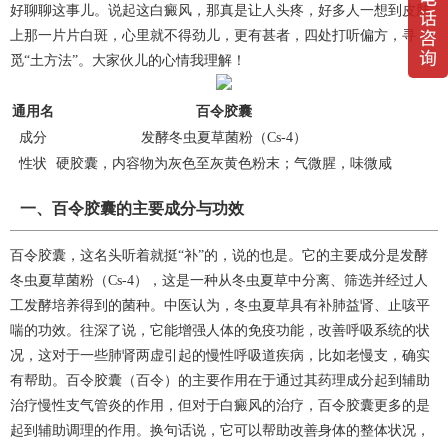
好聊聊这事儿。说起这白癜风，那真是让人头疼，好多人一想到皮肤
上那一片片白斑，心里就不得劲儿，更有甚者，四处打听偏方，寻
觅“土方法”。大家伙儿的心情我理解！
通用名
百令胶囊
成分
发酵冬虫夏草菌粉（Cs-4）
性状
硬胶囊，内容物为灰色至灰黄色粉末；气微腥，味微咸
一、百令胶囊的主要成分与功效
百令胶囊，这名头听着就挺“补”的，说的也是。它的主要成分是发酵
冬虫夏草菌粉（Cs-4），这是一种从冬虫夏草中分离、筛选并经过人
工发酵培养得到的菌种。中医认为，冬虫夏草具有补肺益肾、止咳平
喘的功效。往深了说，它能增强人体的免疫功能，改善呼吸系统的状
况，这对于一些肺肾两虚引起的慢性呼吸道疾病，比如老慢支，确实
有帮助。百令胶囊（百令）的主要作用在于通过其药理成分起到辅助
治疗慢性支气管炎的作用，但对于白癜风的治疗，百令胶囊更多的是
起到辅助调理的作用。换句话说，它可以帮助改善身体的整体状况，