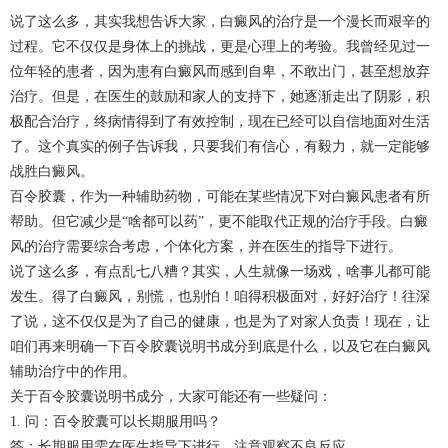
说了这么多，其实我想告诉大家，白癜风的治疗是一个漫长而艰辛的
过程。它不仅仅是身体上的挑战，更是心理上的考验。我曾经见过一
位年轻的患者，因为患有白癜风而感到自卑，不敢出门，甚至想放弃
治疗。但是，在医生的鼓励和家人的支持下，她逐渐走出了阴影，积
极配合治疗，终病情得到了有效控制，现在已经可以自信地面对生活
了。这个真实的例子告诉我，只要我们有信心，有毅力，就一定能够
战胜白癜风。
百令胶囊，作为一种辅助药物，可能在某些情况下对白癜风患者有所
帮助。但它减少是“啥都可以药”，更不能取代正规的治疗手段。白癜
风的治疗需要综合考虑，个体化方案，并在医生的指导下进行。
说了这么多，有点乱七八糟？其实，人生就像一场戏，啥事儿都可能
发生。得了白癜风，别慌，也别怕！咱得积极面对，好好治疗！往深
了说，这不仅仅是为了自己的健康，也是为了对家人负责！现在，让
咱们再来明确一下百令胶囊说明书成分到底是什么，以及它在白癜风
辅助治疗中的作用。
关于百令胶囊说明书成分，大家可能还有一些疑问：
1. 问：百令胶囊可以长期服用吗？
答：长期服用需在医生指导下进行，注意观察不良反应。