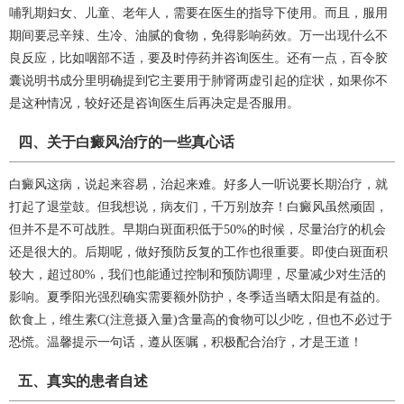
哺乳期妇女、儿童、老年人，需要在医生的指导下使用。而且，服用
期间要忌辛辣、生冷、油腻的食物，免得影响药效。万一出现什么不
良反应，比如咽部不适，要及时停药并咨询医生。还有一点，百令胶
囊说明书成分里明确提到它主要用于肺肾两虚引起的症状，如果你不
是这种情况，较好还是咨询医生后再决定是否服用。
四、关于白癜风治疗的一些真心话
白癜风这病，说起来容易，治起来难。好多人一听说要长期治疗，就
打起了退堂鼓。但我想说，病友们，千万别放弃！白癜风虽然顽固，
但并不是不可战胜。早期白斑面积低于50%的时候，尽量治疗的机会
还是很大的。后期呢，做好预防反复的工作也很重要。即使白斑面积
较大，超过80%，我们也能通过控制和预防调理，尽量减少对生活的
影响。夏季阳光强烈确实需要额外防护，冬季适当晒太阳是有益的。
飲食上，维生素C(注意摄入量)含量高的食物可以少吃，但也不必过于
恐慌。温馨提示一句话，遵从医嘱，积极配合治疗，才是王道！
五、真实的患者自述