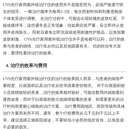
UVb光疗家用紫外线治疗仪的使用并不是随意而为，必须严格遵守医
生的指导。 一般治疗频率为每周2-3次，每次照射时间和剂量需根据
个体差异进行调整。 在治疗过程中，可能会出现轻微的皮肤红斑、干
燥或瘙痒等，这些通常是正常现象，但如果症状严重，应立即停止使
用并咨询医生。 照射后避免立即洗澡或使用刺激性护肤品，以免加重
皮肤刺激。 UVb光疗家用紫外线治疗仪并不是啥都可以药，治疗的效
果与患者的病情、治疗依从性以及其他因素有关。 切勿轻信夸大宣
传，要理性看待治疗的效果。
4. 治疗的效果与费用
UVb光疗家用紫外线治疗仪的治疗的效果因人而异，与患者的病情严
重程度、白斑面积以及治疗依从性等因素密切相关。 对于白斑面积较
小且病情较轻的患者，治疗的效果相对较好，可能在数周内就能看到
显然改善；而对于白斑面积较大或病情较重的患者，则需要更长的治
疗时间和更耐心细致的治疗方案。 治疗费用因地区、医院等级和具体
治疗方案而有所不同。通常，整个疗程费用从几千元到千元以上不
等。建议选择正规医院就诊，不要轻信小诊所的低价宣传，以免造成
不必要的损失。