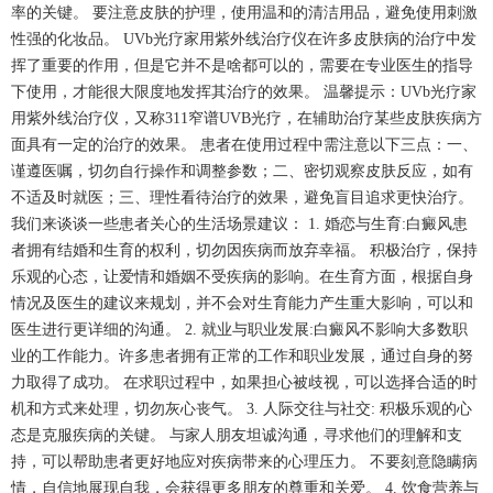
率的关键。 要注意皮肤的护理，使用温和的清洁用品，避免使用刺激
性强的化妆品。 UVb光疗家用紫外线治疗仪在许多皮肤病的治疗中发
挥了重要的作用，但是它并不是啥都可以的，需要在专业医生的指导
下使用，才能很大限度地发挥其治疗的效果。 温馨提示：UVb光疗家
用紫外线治疗仪，又称311窄谱UVB光疗，在辅助治疗某些皮肤疾病方
面具有一定的治疗的效果。 患者在使用过程中需注意以下三点：一、
谨遵医嘱，切勿自行操作和调整参数；二、密切观察皮肤反应，如有
不适及时就医；三、理性看待治疗的效果，避免盲目追求更快治疗。
我们来谈谈一些患者关心的生活场景建议： 1. 婚恋与生育:白癜风患
者拥有结婚和生育的权利，切勿因疾病而放弃幸福。 积极治疗，保持
乐观的心态，让爱情和婚姻不受疾病的影响。在生育方面，根据自身
情况及医生的建议来规划，并不会对生育能力产生重大影响，可以和
医生进行更详细的沟通。 2. 就业与职业发展:白癜风不影响大多数职
业的工作能力。许多患者拥有正常的工作和职业发展，通过自身的努
力取得了成功。 在求职过程中，如果担心被歧视，可以选择合适的时
机和方式来处理，切勿灰心丧气。 3. 人际交往与社交: 积极乐观的心
态是克服疾病的关键。 与家人朋友坦诚沟通，寻求他们的理解和支
持，可以帮助患者更好地应对疾病带来的心理压力。 不要刻意隐瞒病
情，自信地展现自我，会获得更多朋友的尊重和关爱。 4. 饮食营养与